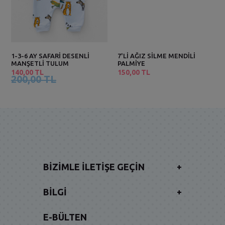
1-3-6 AY SAFARİ DESENLİ
7'Lİ AĞIZ SİLME MENDİLİ
MANŞETLİ TULUM
PALMİYE
140,00 TL
150,00 TL
200,00 TL
BIZIMLE İLETIŞE GEÇIN
+
BILGI
+
E-BÜLTEN