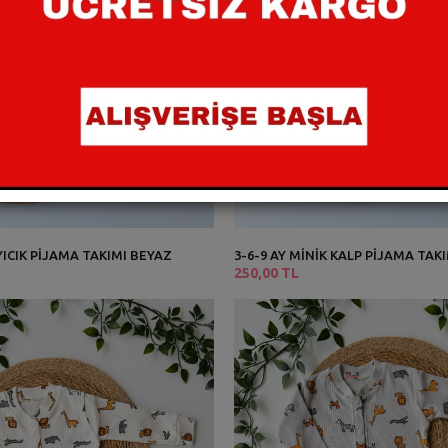
AYICIK PİJAMA TAKIMI BEYAZ
3-6-9 AY MİNİK KALP PİJAMA TAK
250,00 TL