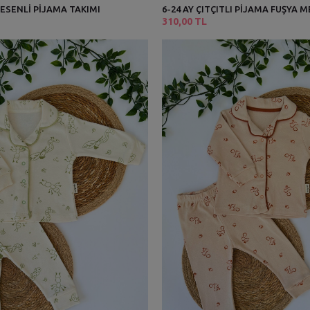
 DESENLİ PİJAMA TAKIMI
6-24 AY ÇITÇITLI PİJAMA FUŞYA 
310,00 TL