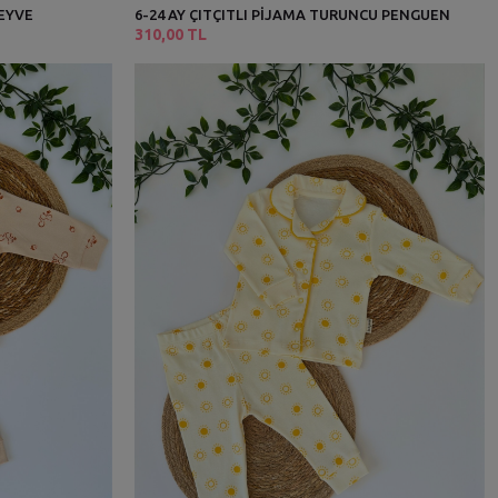
MEYVE
6-24 AY ÇITÇITLI PİJAMA TURUNCU PENGUEN
310,00 TL