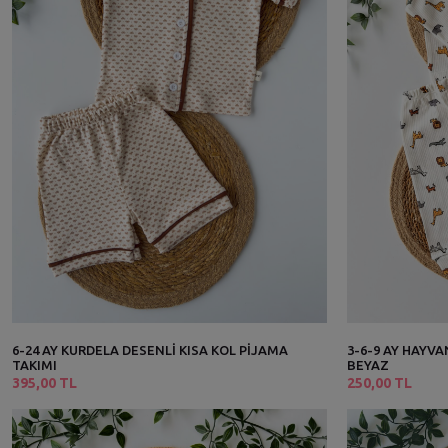
6-24 AY KURDELA DESENLİ KISA KOL PİJAMA
3-6-9 AY HAYVA
TAKIMI
BEYAZ
395,00 TL
250,00 TL