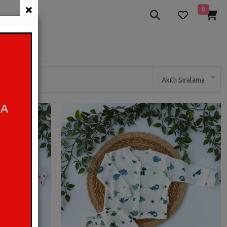
×
0
Akıllı Sıralama