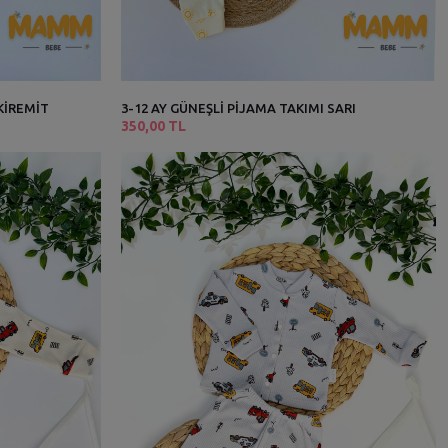
 KİREMİT
3-12 AY GÜNEŞLİ PİJAMA TAKIMI SARI
350,00 TL