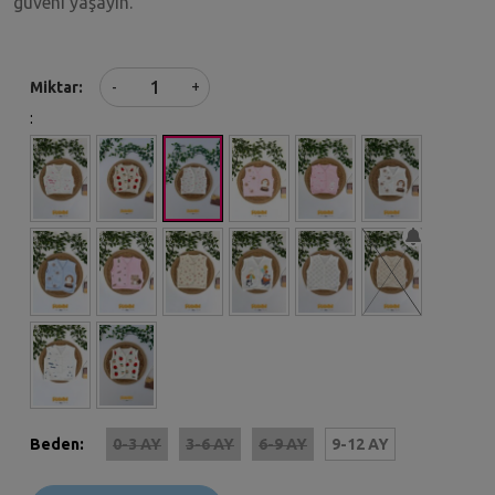
güveni yaşayın.
+
Miktar
-
:
Beden:
0-3 AY
3-6 AY
6-9 AY
9-12 AY