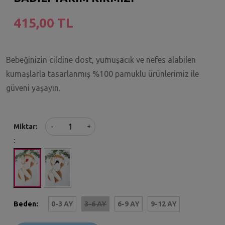
415,00 TL
Bebeğinizin cildine dost, yumuşacık ve nefes alabilen
kumaşlarla tasarlanmış %100 pamuklu ürünlerimiz ile
güveni yaşayın.
+
Miktar
-
:
Beden:
0-3 AY
3-6 AY
6-9 AY
9-12 AY