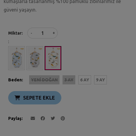
kumaşlarla tasarlanmış %100 pamuklu zıbınlarımız ile
güveni yaşayın.
+
Miktar
-
:
Beden:
YENI DOĞAN
3 AY
6 AY
9 AY
SEPETE EKLE
Paylaş