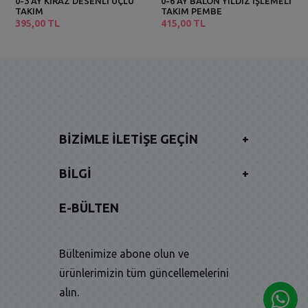
0-3 AY KİRAZ DESENLİ ÜÇLÜ
0-6 AY BALON YILDIZ İŞLEMELİ
TAKIM
TAKIM PEMBE
395,00 TL
415,00 TL
BIZIMLE İLETIŞE GEÇIN
+
BILGI
+
E-BÜLTEN
Bültenimize abone olun ve
ürünlerimizin tüm güncellemelerini
alın.