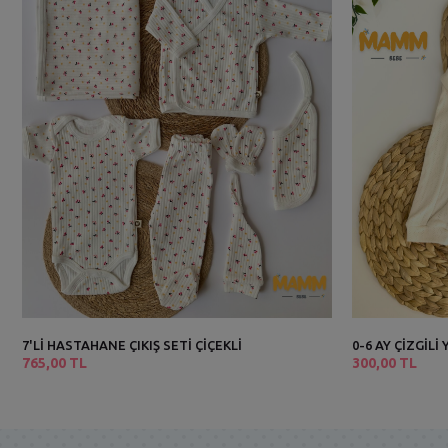
7'Lİ HASTAHANE ÇIKIŞ SETİ ÇİÇEKLİ
0-6 AY ÇİZGİL
765,00 TL
300,00 TL