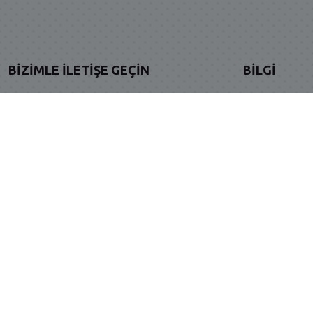
BIZIMLE İLETIŞE GEÇIN
BILGI
Adres:Çiftlik mah. 4267.sok No:10 C Blok
Gizlilik - Güve
Daire:14 Gölcük/KOCAELİ
Siparişlerim
Sipariş & Destek: 0541 504 61 33
İptal & İade Po
destek@mammbebe.com
Kargom Nere
Mesafeli Satı