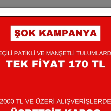
0-3 AY WAFFLE Ü
395,00 TL
Bebeğinizin cildine dost , yu
ürünümüz ile güveni yaşayın.
+
Miktar
-
: