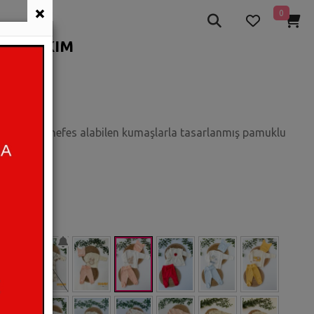
×
0
ÇLÜ TAKIM
muşacık ve nefes alabilen kumaşlarla tasarlanmış pamuklu