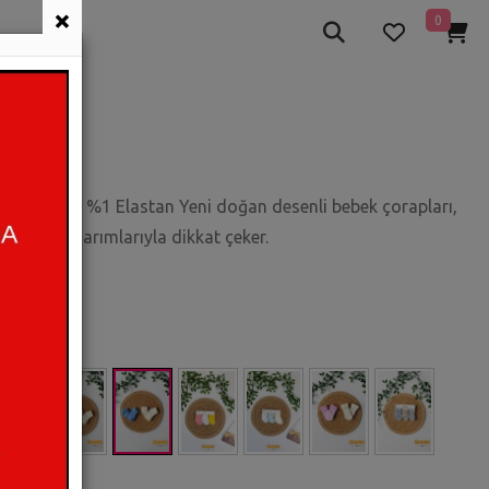
×
0
P
 Polyamid %1 Elastan Yeni doğan desenli bebek çorapları,
vimli tasarımlarıyla dikkat çeker.