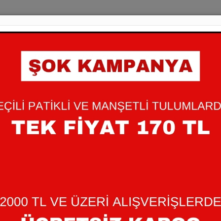
0-6 AY 3'LÜ ÇORA
90,00 TL
İplik Karışım: %75 Pamuk %24
yumuşacık pamuk dokusu ve se
+
Miktar
-
: