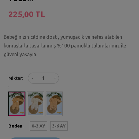
225,00 TL
Bebeğinizin cildine dost , yumuşacık ve nefes alabilen
kumaşlarla tasarlanmış %100 pamuklu tulumlarımız ile
güveni yaşayın.
+
Miktar
-
:
Beden:
0-3 AY
3-6 AY