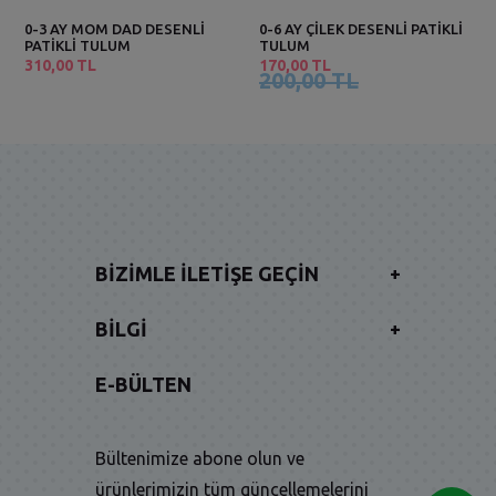
0-3 AY MOM DAD DESENLİ
0-6 AY ÇİLEK DESENLİ PATİKLİ
PATİKLİ TULUM
TULUM
310,00 TL
170,00 TL
200,00 TL
BIZIMLE İLETIŞE GEÇIN
+
BILGI
+
E-BÜLTEN
Bültenimize abone olun ve
ürünlerimizin tüm güncellemelerini