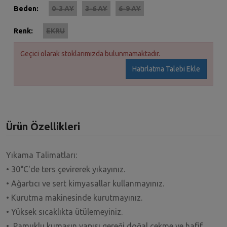
Beden:
0-3 AY
3-6 AY
6-9 AY
Renk:
EKRU
Geçici olarak stoklarımızda bulunmamaktadır.
Hatırlatma Talebi Ekle
Ürün Özellikleri
Yıkama Talimatları:
• 30°C'de ters çevirerek yıkayınız.
• Ağartıcı ve sert kimyasallar kullanmayınız.
• Kurutma makinesinde kurutmayınız.
• Yüksek sıcaklıkta ütülemeyiniz.
• Pamuklu kumaşın yapısı gereği doğal çekme ve hafif