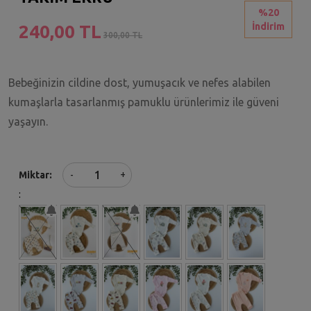
%20
İndirim
240,00 TL
300,00 TL
Bebeğinizin cildine dost, yumuşacık ve nefes alabilen
kumaşlarla tasarlanmış pamuklu ürünlerimiz ile güveni
yaşayın.
+
Miktar
-
: