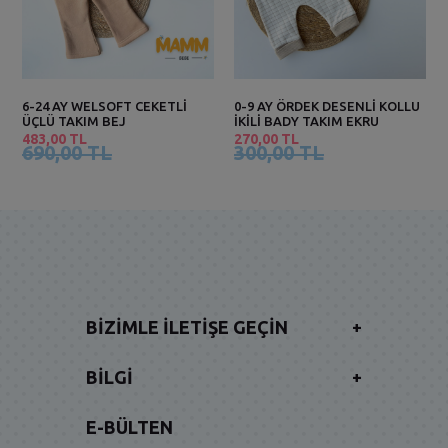
6-24 AY WELSOFT CEKETLİ
0-9 AY ÖRDEK DESENLİ KOLLU
ÜÇLÜ TAKIM BEJ
İKİLİ BADY TAKIM EKRU
483,00 TL
270,00 TL
690,00 TL
300,00 TL
BIZIMLE İLETIŞE GEÇIN
+
BILGI
+
E-BÜLTEN