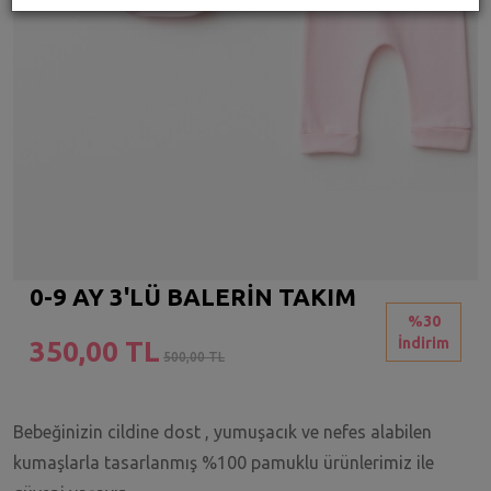
0-9 AY 3'LÜ BALERİN TAKIM
%30
İndirim
350,00 TL
500,00 TL
Bebeğinizin cildine dost , yumuşacık ve nefes alabilen
kumaşlarla tasarlanmış %100 pamuklu ürünlerimiz ile