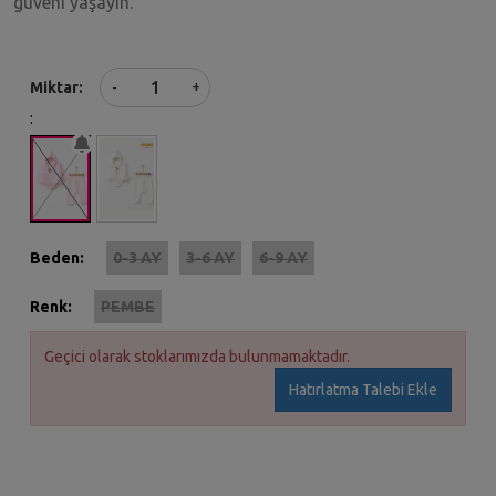
güveni yaşayın.
+
Miktar
-
:
Beden:
0-3 AY
3-6 AY
6-9 AY
Renk:
PEMBE
Geçici olarak stoklarımızda bulunmamaktadır.
Hatırlatma Talebi Ekle