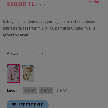
İndirim
350,00 TL
500,00 TL
Bebeğinizin cildine dost , yumuşacık ve nefes alabilen
kumaşlarla tasarlanmış %100 pamuklu ürünlerimiz ile
güveni yaşayın.
+
Miktar
-
:
Beden:
0-3 AY
3-6 AY
6-9 AY
SEPETE EKLE