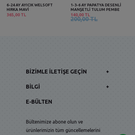
6-24 AY AYICIK WELSOFT
1-3-6 AY PAPATYA DESENLİ
HIRKA MAVİ
MANŞETLİ TULUM PEMBE
365,00 TL
140,00 TL
200,00 TL
BIZIMLE İLETIŞE GEÇIN
+
BILGI
+
E-BÜLTEN
Bültenimize abone olun ve
ürünlerimizin tüm güncellemelerini