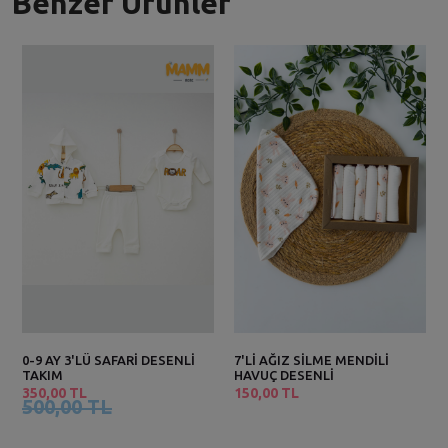
Benzer Ürünler
0-9 AY 3'LÜ SAFARİ DESENLİ
7'Lİ AĞIZ SİLME MENDİLİ
TAKIM
HAVUÇ DESENLİ
350,00 TL
150,00 TL
500,00 TL