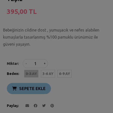
395,00 TL
Bebeğinizin cildine dost , yumuşacık ve nefes alabilen
kumaşlarla tasarlanmış %100 pamuklu ürünümüz ile
güveni yaşayın.
+
Miktar
-
Beden:
0-3 AY
3-6 AY
6-9 AY
SEPETE EKLE
Paylaş