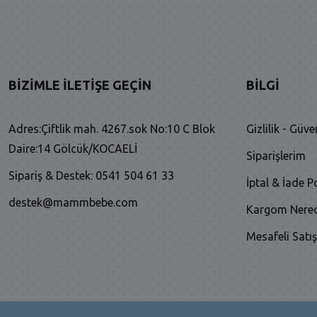
BIZIMLE İLETIŞE GEÇIN
BILGI
Adres:Çiftlik mah. 4267.sok No:10 C Blok
Gizlilik - Güve
Daire:14 Gölcük/KOCAELİ
Siparişlerim
Sipariş & Destek: 0541 504 61 33
İptal & İade Po
destek@mammbebe.com
Kargom Nere
Mesafeli Satı