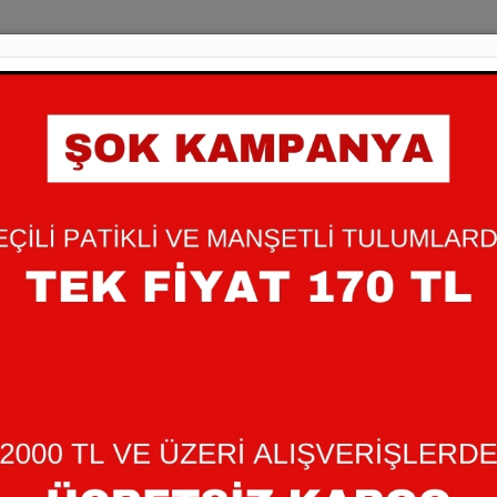
0-9 AY SWEET RO
455,00 TL
Bebeğinizin cildine dost , yu
pamuklu ürünümüz ile güveni 
+
Miktar
-
Beden:
0-3 AY
3-6 AY
SEPETE EKLE