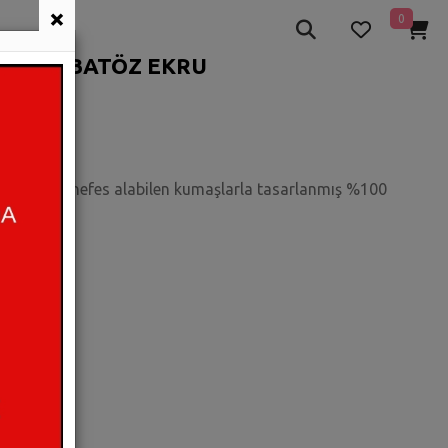
×
0
SE BARBATÖZ EKRU
muşacık ve nefes alabilen kumaşlarla tasarlanmış %100
yaşayın.
6-9 AY