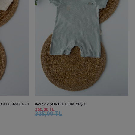
KOLLU BADİ BEJ
0-12 AY ŞORT TULUM YEŞİL
260,00 TL
325,00 TL