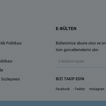
E-BÜLTEN
nlik Politikası
Bültenimize abone olun ve ür
tüm güncellemelerini alın.
litikası
de
BIZI TAKIP EDIN
ş Sözleşmesi
-
-
Facebook
Twitter
Instagram