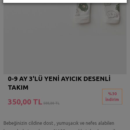
0-9 AY 3'LÜ YENİ AYICIK DESENLİ
TAKIM
%30
İndirim
350,00 TL
500,00 TL
Bebeğinizin cildine dost , yumuşacık ve nefes alabilen