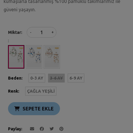
kumaşlarla tasarlanmış %100 pamuklu takımlarımız ile
güveni yaşayın.
+
Miktar
-
:
Beden:
0-3 AY
3-6 AY
6-9 AY
Renk:
ÇAĞLA YEŞILI
SEPETE EKLE
Paylaş