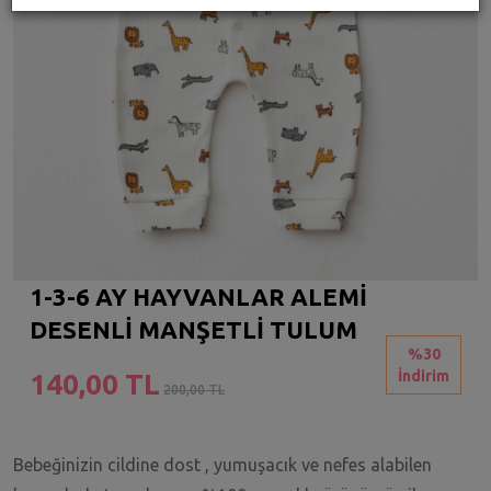
1-3-6 AY HAYVANLAR ALEMİ
DESENLİ MANŞETLİ TULUM
%30
İndirim
140,00 TL
200,00 TL
Bebeğinizin cildine dost , yumuşacık ve nefes alabilen