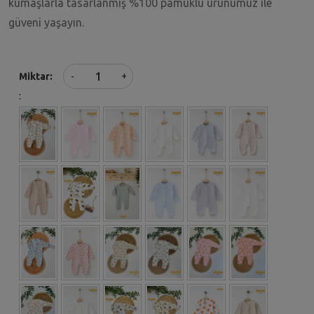
kumaşlarla tasarlanmış %100 pamuklu ürünümüz ile
güveni yaşayın.
+
Miktar
-
: