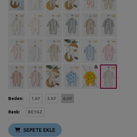
Beden:
1 AY
3 AY
6 AY
Renk:
BEYAZ
SEPETE EKLE