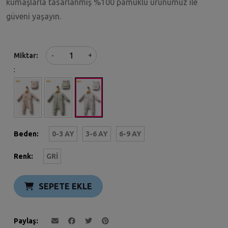
kumaşlarla tasarlanmış %100 pamuklu ürünümüz ile
güveni yaşayın.
+
Miktar
-
:
Beden:
0-3 AY
3-6 AY
6-9 AY
Renk:
GRI
SEPETE EKLE
Paylaş