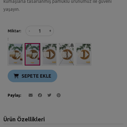
kumaşlarla tasarlanmış pamuklu ürünümüz ile güveni
yaşayın.
+
Miktar
-
:
SEPETE EKLE
Paylaş
Ürün Özellikleri