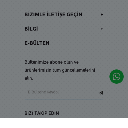
BIZIMLE İLETIŞE GEÇIN
+
BILGI
+
E-BÜLTEN
Bültenimize abone olun ve
ürünlerimizin tüm güncellemelerini
alın.
BIZI TAKIP EDIN
-
-
Facebook
Twitter
Instagram