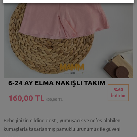
6-24 AY ELMA NAKIŞLI TAKIM
%60
İndirim
160,00 TL
400,00 TL
Bebeğinizin cildine dost , yumuşacık ve nefes alabilen
kumaşlarla tasarlanmış pamuklu ürünümüz ile güveni