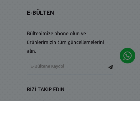
E-BÜLTEN
Bültenimize abone olun ve
ürünlerimizin tüm güncellemelerini
alın.
BIZI TAKIP EDIN
-
-
Facebook
Twitter
Instagram
Bu site
Vikaon E-Ticaret sistemleri
ile hazırlanmıştır.