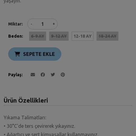
yaşayın.
+
Miktar
-
Beden:
6-9 AY
9-12 AY
12-18 AY
18-24 AY
SEPETE EKLE
Paylaş
Ürün Özellikleri
Yıkama Talimatları:
• 30°C'de ters çevirerek yıkayınız.
• Ağartıcı ve sert kimyasallar kullanmayınız.