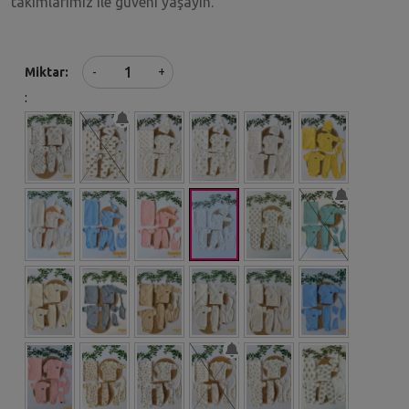
takımlarımız ile güveni yaşayın.
+
Miktar
-
: