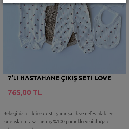
7'Lİ HASTAHANE ÇIKIŞ SETİ LOVE
765,00 TL
Bebeğinizin cildine dost , yumuşacık ve nefes alabilen
kumaşlarla tasarlanmış %100 pamuklu yeni doğan