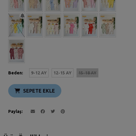
Beden:
9-12 AY
12-15 AY
15-18 AY
SEPETE EKLE
Paylaş