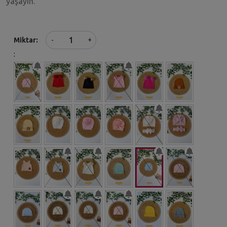
yaşayın.
+
Miktar
-
: