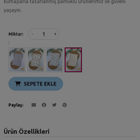
kumaşlarla tasarlanmış pamuklu ürünlerimiz ile güveni
yaşayın.
+
Miktar
-
:
SEPETE EKLE
Paylaş
Ürün Özellikleri