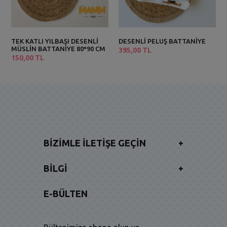
TEK KATLI YILBAŞI DESENLİ
DESENLİ PELUŞ BATTANİYE
MÜSLİN BATTANİYE 80*90 CM
395,00 TL
150,00 TL
BIZIMLE İLETIŞE GEÇIN
+
BILGI
+
E-BÜLTEN