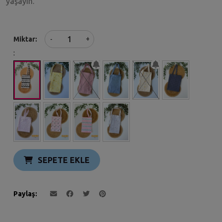
yaşayın.
+
Miktar
-
:
SEPETE EKLE
Paylaş