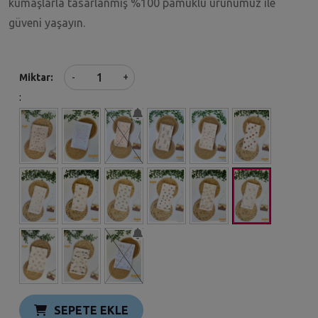
kumaşlarla tasarlanmış %100 pamuklu ürünümüz ile
güveni yaşayın.
+
Miktar
-
:
SEPETE EKLE