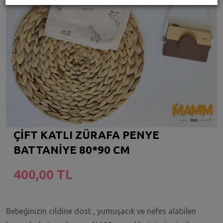
ÇİFT KATLI ZÜRAFA PENYE
BATTANİYE 80*90 CM
400,00 TL
Bebeğinizin cildine dost , yumuşacık ve nefes alabilen