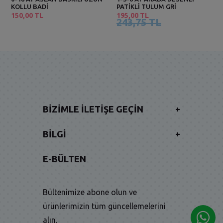
KOLLU BADİ
PATİKLİ TULUM GRİ
150,00 TL
195,00 TL
243,75 TL
BIZIMLE İLETIŞE GEÇIN
+
BILGI
+
E-BÜLTEN
Bültenimize abone olun ve
ürünlerimizin tüm güncellemelerini
alın.