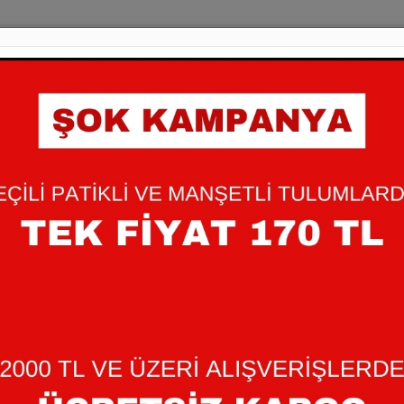
0-3-6-9 AY AYICI
90,00 TL
Bebeğinizin cildine dost , yu
pamuklu zıbınlarımız ile güven
+
Miktar
-
: