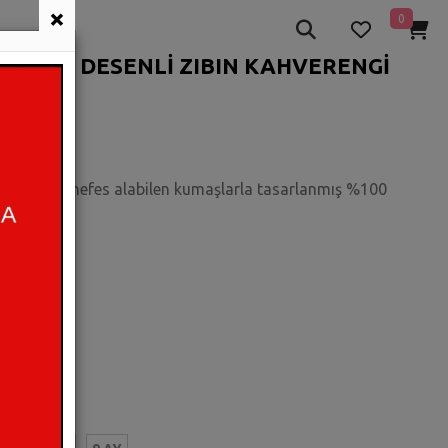
×
0
K KAFASI DESENLİ ZIBIN KAHVERENGİ
muşacık ve nefes alabilen kumaşlarla tasarlanmış %100
i yaşayın.