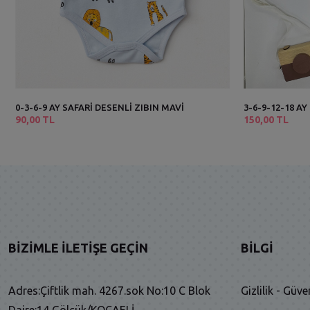
0-3-6-9 AY SAFARİ DESENLİ ZIBIN MAVİ
3-6-9-12-18 A
90,00 TL
150,00 TL
BIZIMLE İLETIŞE GEÇIN
BILGI
Adres:Çiftlik mah. 4267.sok No:10 C Blok
Gizlilik - Güve