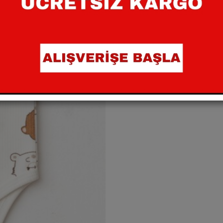
Beden:
YENI DOĞAN
3
SEPETE EKLE
Paylaş