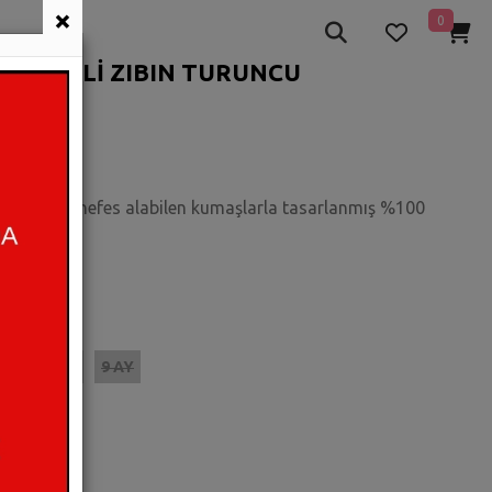
×
0
R DESENLİ ZIBIN TURUNCU
muşacık ve nefes alabilen kumaşlarla tasarlanmış %100
i yaşayın.
 AY
6 AY
9 AY