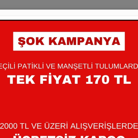
0-3-6-9 AY RAPO
90,00 TL
Bebeğinizin cildine dost , yu
pamuklu zıbınlarımız ile güven
+
Miktar
-
Beden:
YENI DOĞAN
3
SEPETE EKLE