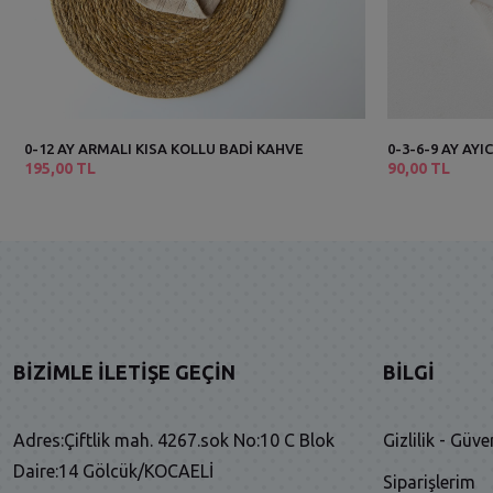
0-12 AY ARMALI KISA KOLLU BADİ KAHVE
0-3-6-9 AY AYI
195,00 TL
90,00 TL
BIZIMLE İLETIŞE GEÇIN
BILGI
Adres:Çiftlik mah. 4267.sok No:10 C Blok
Gizlilik - Güve
Daire:14 Gölcük/KOCAELİ
Siparişlerim