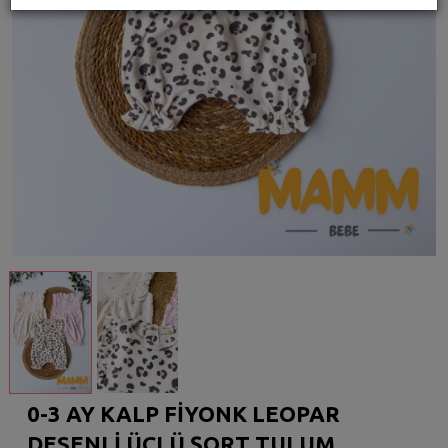
0-3 AY KALP FİYONK LEOPAR
DESENLİ ÜÇLÜ ŞORT TULUM