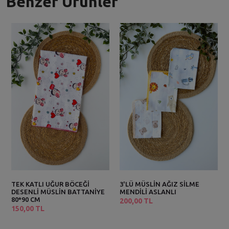
Benzer Ürünler
TEK KATLI UĞUR BÖCEĞİ
3'LÜ MÜSLİN AĞIZ SİLME
DESENLİ MÜSLİN BATTANİYE
MENDİLİ ASLANLI
80*90 CM
200,00 TL
150,00 TL