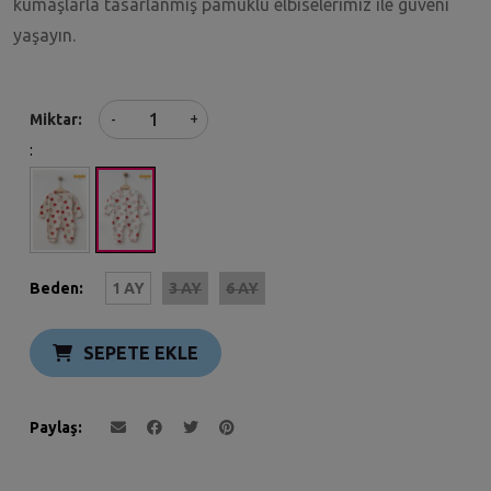
kumaşlarla tasarlanmış pamuklu elbiselerimiz ile güveni
yaşayın.
+
Miktar
-
:
Beden:
1 AY
3 AY
6 AY
SEPETE EKLE
Paylaş