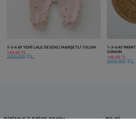
1-3-6 AY YENİ LALE DESENLİ MANŞETLİ TULUM
1-3-6 AY PAPA
SOMON
140,00 TL
200,00 TL
140,00 TL
200,00 TL
BIZIMLE İLETIŞE GEÇIN
BILGI