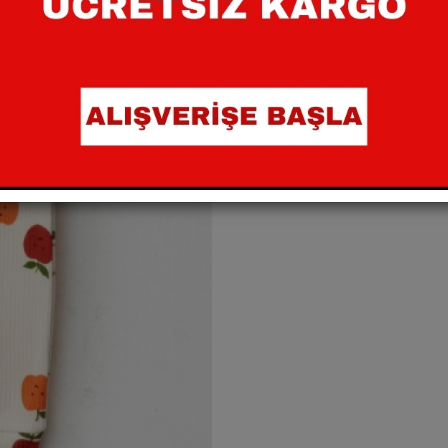
Beden:
1 AY
3 AY
6 
Renk:
EKRU
SEPETE EKLE
Paylaş