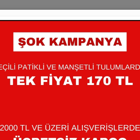
1-3-6 AY ELMA D
140,00 TL
200,00 TL
Bebeğinizin cildine dost , yu
pamuklu ürünlerimiz ile güven
+
Miktar
-
: