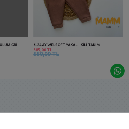
TULUM GRİ
6-24 AY WELSOFT YAKALI İKİLİ TAKIM
385,00 TL
550,00 TL