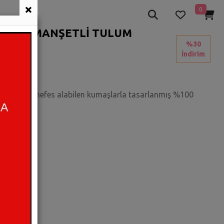
×
0
ESENLİ MANŞETLİ TULUM
%30
İndirim
muşacık ve nefes alabilen kumaşlarla tasarlanmış %100
i yaşayın.