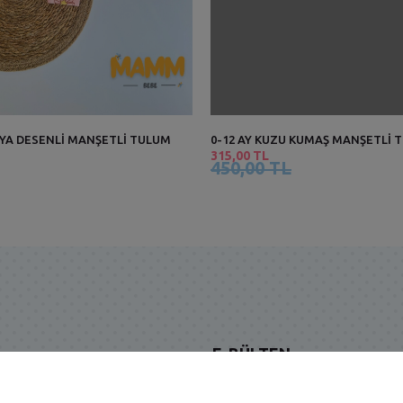
TYA DESENLİ MANŞETLİ TULUM
0-12 AY KUZU KUMAŞ MANŞETLİ 
315,00 TL
450,00 TL
E-BÜLTEN