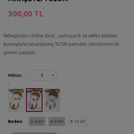
300,00 TL
Bebeğinizin cildine dost , yumuşacık ve nefes alabilen
kumaşlarla tasarlanmış %100 pamuklu zıbınlarımız ile
güveni yaşayın.
+
Miktar
-
:
Beden:
3-6 AY
6-9 AY
9-12 AY