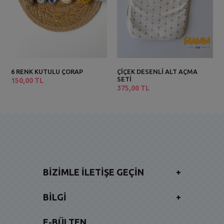
6 RENK KUTULU ÇORAP
ÇİÇEK DESENLİ ALT AÇMA
SETİ
150,00 TL
375,00 TL
BIZIMLE İLETIŞE GEÇIN
+
BILGI
+
E-BÜLTEN