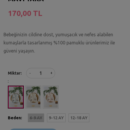
170,00 TL
Bebeğinizin cildine dost, yumuşacık ve nefes alabilen
kumaşlarla tasarlanmış %100 pamuklu ürünlerimiz ile
güveni yaşayın.
+
Miktar
-
:
Beden:
6-9 AY
9-12 AY
12-18 AY