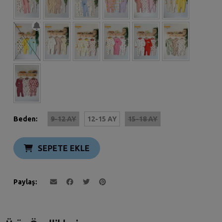
Beden:
9-12 AY
12-15 AY
15-18 AY
SEPETE EKLE
Paylaş