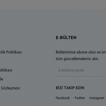
E-BÜLTEN
nlik Politikası
Bültenimize abone olun ve ür
tüm güncellemelerini alın.
litikası
de
BIZI TAKIP EDIN
ş Sözleşmesi
-
-
Facebook
Twitter
Instagram