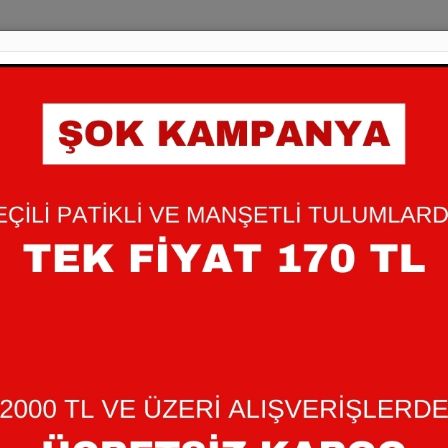
im
m
41 504 61 33
mammbebe.com
*