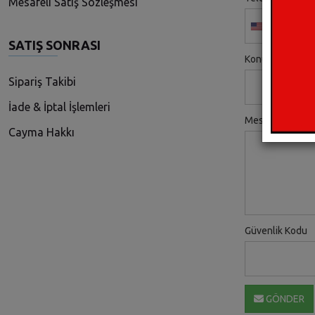
Mesafeli Satış Sözleşmesi
United
States+1
SATIŞ SONRASI
Konu *
Sipariş Takibi
İade & İptal İşlemleri
Mesaj *
Cayma Hakkı
Güvenlik Kodu
GÖNDER