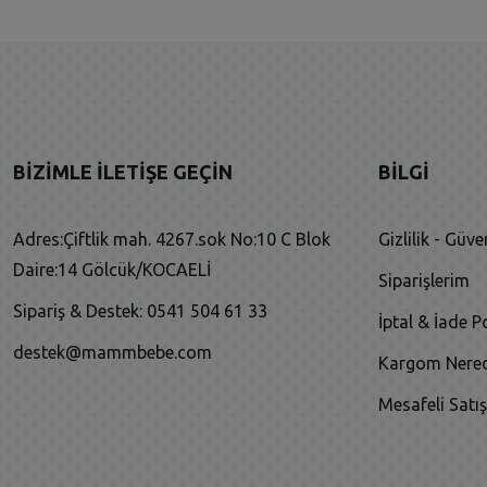
BIZIMLE İLETIŞE GEÇIN
BILGI
Adres:Çiftlik mah. 4267.sok No:10 C Blok
Gizlilik - Güve
Daire:14 Gölcük/KOCAELİ
Siparişlerim
Sipariş & Destek: 0541 504 61 33
İptal & İade Po
destek@mammbebe.com
Kargom Nere
Mesafeli Satı