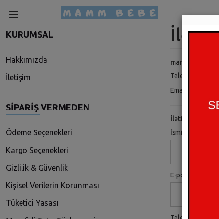
İletiş
KURUMSAL
Hakkımızda
mammbebe.co
Telefon : +90 5
İletişim
Email :
destek@
SIPARIŞ VERMEDEN
İletişim Formu
Ödeme Seçenekleri
İsminiz *
Kargo Seçenekleri
Gizlilik & Güvenlik
E-posta Adresi 
Kişisel Verilerin Korunması
Tüketici Yasası
Telefon