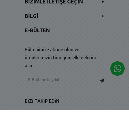
BIZIMLE İLETIŞE GEÇIN
+
BILGI
+
E-BÜLTEN
Bültenimize abone olun ve
ürünlerimizin tüm güncellemelerini
alın.
BIZI TAKIP EDIN
-
-
Facebook
Twitter
Instagram