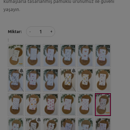
kumaşlarla tasarlanmış pamuklu ürünümüz ile güveni
yaşayın.
+
Miktar
-
: