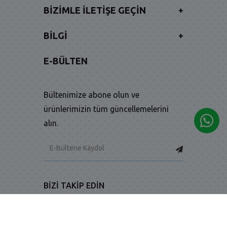
BIZIMLE İLETIŞE GEÇIN
+
BILGI
+
E-BÜLTEN
Bültenimize abone olun ve
ürünlerimizin tüm güncellemelerini
alın.
BIZI TAKIP EDIN
-
-
Facebook
Twitter
Instagram