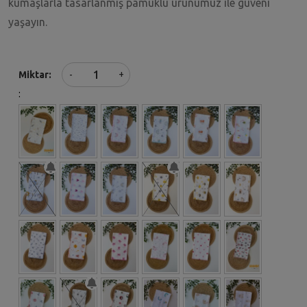
kumaşlarla tasarlanmış pamuklu ürünümüz ile güveni
yaşayın.
+
Miktar
-
: